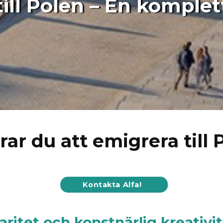
till Polen – En komple
rar du att emigrera till 
Kontakta Alfa!
aritet och konstnärlig kreativi