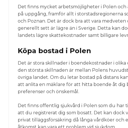
Det finns mycket arbetsmöjligheter i Polen oc
på uppgång, framför allt i storstadsregionerna
och Poznan. Det är dock bra att vara medveten 
generellt sett är lägre än i Sverige. Detta kan d
landets lägre skattekostnader samt billigare le
Köpa bostad i Polen
Det är stora skillnader i boendekostnader i olika
den största skillnaden är mellan Polens huvud
övriga landet. Om du letar bostad på distans kan
att anlita en mäklare för att hitta boende åt dig
preferenser och önskemål.
Det finns offentlig sjukvård i Polen som du har til
att du registrerat dig som bosatt. Det kan dock v
privat tilläggsförsäkring då långa vårdköer och 
åtkomst kan vara ett problem vid sjukdom.