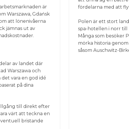
h arbetsmarknaden är
fördelarna med att flyt
 som Warszawa, Gdańsk
om att lönenivåerna
Polen är ett stort lan
ock jämnas ut av
spa-hotellen i norr til
vnadskostnader.
Många som besöker Pole
mörka historia genom 
såsom Auschwitz-Birk
 delar av landet där
stad Warszawa och
 det vara en god idé
 baserat på dina
lgång till direkt efter
ara värt att teckna en
eventuell bristande