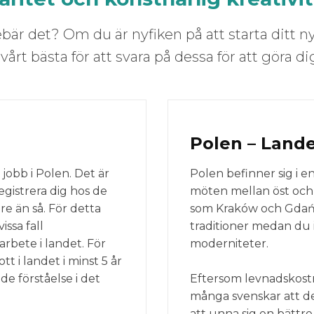
ebär det? Om du är nyfiken på att starta ditt nya
årt bästa för att svara på dessa för att göra dig
Polen – Land
obb i Polen. Det är
Polen befinner sig i 
egistrera dig hos de
möten mellan öst och v
e än så. För detta
som Kraków och Gdańsk
issa fall
traditioner medan du 
rbete i landet. För
moderniteter.
t i landet i minst 5 år
e förståelse i det
Eftersom levnadskostn
många svenskar att det 
att unna sig en bättre 