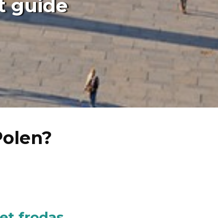
tt guide
Polen?
tet frodas