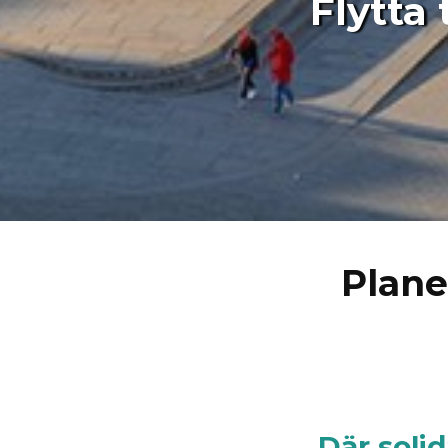
Flytta 
Plane
Där solid