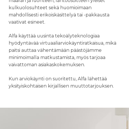
määrän ja luonteen, lähtöosoitteen yleiset
kulkuolosuhteet sekä huomioimaan
mahdollisesti erikoiskäsittelyä tai -pakkausta
vaativat esineet.
Alfa käyttää uusinta tekoälyteknologiaa
hyödyntävää virtuaaliarviokäyntiratkaisua, mikä
paitsi auttaa vähentämään päästöjämme
minimoimalla matkustamista, myös tarjoaa
vaivattoman asiakaskokemuksen.
Kun arviokäynti on suoritettu, Alfa lähettää
yksityiskohtaisen kirjallisen muuttotarjouksen.