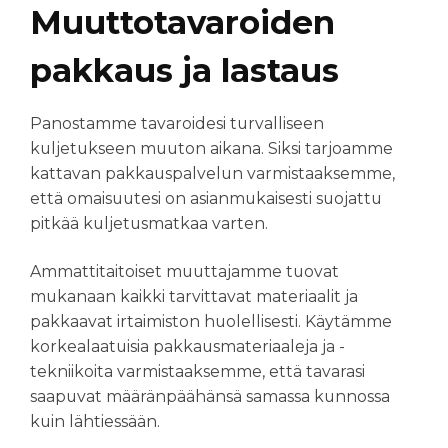
Muuttotavaroiden
pakkaus ja lastaus
P
anostamme tavaroidesi turvalliseen
kuljetukseen muuton aikana. Siksi tarjoamme
kattavan pakkauspalvelun varmistaaksemme,
että omaisuutesi on asianmukaisesti suojattu
pitkää kuljetusmatkaa varten.
Ammattitaitoiset muuttajamme tuovat
mukanaan kaikki tarvittavat materiaalit ja
pakkaavat irtaimiston huolellisesti. Käytämme
korkealaatuisia pakkausmateriaaleja ja -
tekniikoita varmistaaksemme, että tavarasi
saapuvat määränpäähänsä samassa kunnossa
kuin lähtiessään
.