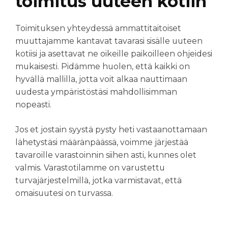
toimitus uuteen kotiin
Toimituksen yhteydessä ammattitaitoiset
muuttajamme kantavat tavarasi sisälle uuteen
kotiisi ja asettavat ne oikeille paikoilleen ohjeidesi
mukaisesti. Pidämme huolen, että kaikki on
hyvällä mallilla, jotta voit alkaa nauttimaan
uudesta ympäristöstäsi mahdollisimman
nopeasti.
Jos et jostain syystä pysty heti vastaanottamaan
lähetystäsi määränpäässä, voimme järjestää
tavaroille varastoinnin siihen asti, kunnes olet
valmis. Varastotilamme on varustettu
turvajärjestelmillä, jotka varmistavat, että
omaisuutesi on turvassa.