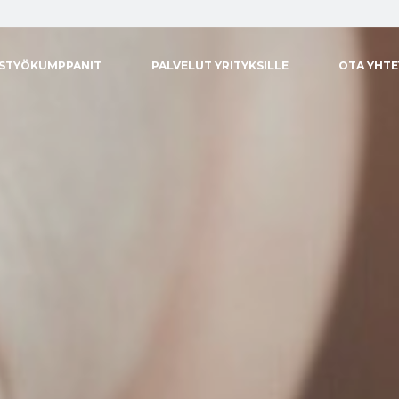
ISTYÖKUMPPANIT
PALVELUT YRITYKSILLE
OTA YHT