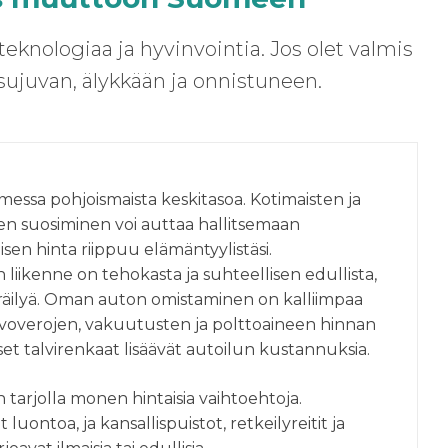
nologiaa ja hyvinvointia. Jos olet valmis
ujuvan, älykkään ja onnistuneen.
ssa pohjoismaista keskitasoa. Kotimaisten ja
den suosiminen voi auttaa hallitsemaan
sen hinta riippuu elämäntyylistäsi.
liikenne on tehokasta ja suhteellisen edullista,
räilyä. Oman auton omistaminen on kalliimpaa
verojen, vakuutusten ja polttoaineen hinnan
iset talvirenkaat lisäävät autoilun kustannuksia.
 tarjolla monen hintaisia vaihtoehtoja.
luontoa, ja kansallispuistot, retkeilyreitit ja