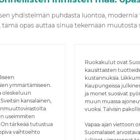
en yhdistelmän puhdasta luontoa, modernia tek
, tämä opas auttaa sinua tekemään muutosta s
Ruokakulut ovat Suome
kausittaisten tuottei
iseen
kustannuksia. Liikkumi
ssien ymmärtämiseen.
Kaupungeissa julkinen 
a oleskeluun
ja monet suosivat pyö
 Sveitsin kansalainen,
muun muassa ajoneuvo
anmuuttovirastolta
vuoksi. Talvisin pakoll
an useimmiten
. On tärkeää tutustua
Vapaa-ajan viettoon on
sopiva vaihtoehto
Suomalaiset arvostavat 