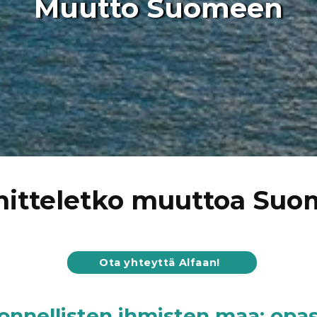
Muutto Suomeen
itteletko muuttoa Su
Ota yhteyttä Alfaan!
a onnellisten ihmisten maa: o