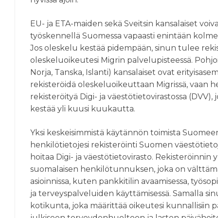
EU- ja ETA-maiden sekä Sveitsin kansalaiset voiva
työskennellä Suomessa vapaasti enintään kolm
Jos oleskelu kestää pidempään, sinun tulee reki
oleskeluoikeutesi Migrin palvelupisteessä. Pohjo
Norja, Tanska, Islanti) kansalaiset ovat erityisasem
rekisteröidä oleskeluoikeuttaan Migrissä, vaan h
rekisteröityä Digi- ja väestötietovirastossa (DVV)
kestää yli kuusi kuukautta.
Yksi keskeisimmistä käytännön toimista Suomee
henkilötietojesi rekisteröinti Suomen väestötie
hoitaa Digi- ja väestötietovirasto. Rekisteröinnin
suomalaisen henkilötunnuksen, joka on välttämä
asioinnissa, kuten pankkitilin avaamisessa, työs
ja terveyspalveluiden käyttämisessä. Samalla si
kotikunta, joka määrittää oikeutesi kunnallisiin 
julkiseen terveydenhuoltoon ja lasten päivähoit