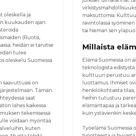
julkiset uimarannat tarj
virkistysmahdollisuuks
t oleskella ja
maksuttomia. Kulttuuri
en kuukauden ajan.
ravintolassa syöminen
steröidä
tai hieman sen yläpuol
ismaiden (Ruotsi,
assa: heidän ei tarvitse
Millaista el
eidän tulee
Elämä Suomessa on ai
, jos oleskelu Suomessa
teknologista edistystä
kulttuuri perustuu arv
n saavuttuasi on
luottamus. Ihmiset ova
tojärjestelmään. Tämän
henkilökohtaista tilaa,
 yhteydessä saat
heihin tutustuu pare
tön lähes kaikessa
elämäntapaa ja tärkeä
opimuksen tekemisessä
kuin ystävienkin kesk
nulle voidaan myöntää
Työelämä Suomessa on 
palveluihin, kuten
työotteesta ja hyvästä
oon. Muista tehdä