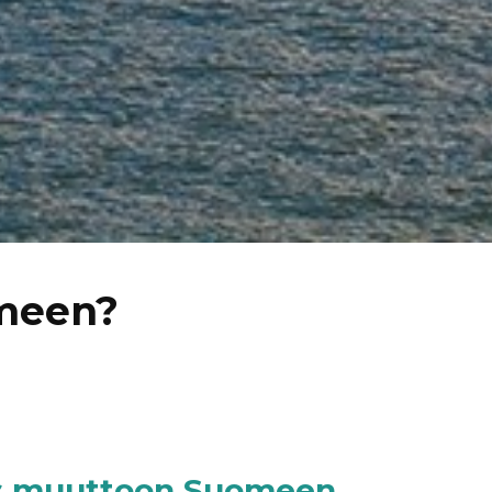
omeen?
pas muuttoon Suomeen