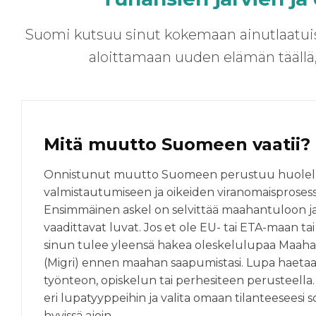
Suomi kutsuu sinut kokemaan ainutlaatuis
aloittamaan uuden elämän täällä
Mitä muutto Suomeen vaatii?
Onnistunut muutto Suomeen perustuu huolell
valmistautumiseen ja oikeiden viranomaisprose
Ensimmäinen askel on selvittää maahantuloon j
vaadittavat luvat. Jos et ole EU- tai ETA-maan tai
sinun tulee yleensä hakea oleskelulupaa Maah
(Migri) ennen maahan saapumistasi. Lupa haeta
työnteon, opiskelun tai perhesiteen perusteella
eri lupatyyppeihin ja valita omaan tilanteeseesi 
hyvissä ajoin.