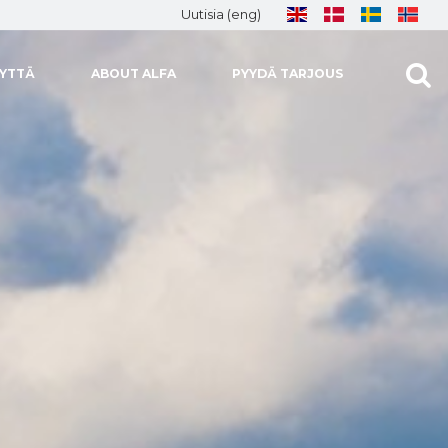
Uutisia (eng)
EYTTÄ
ABOUT ALFA
PYYDÄ TARJOUS