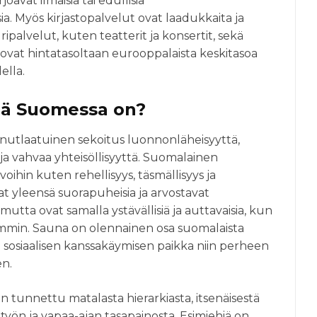
oavat ilmaisia tai edullisia
ia. Myös kirjastopalvelut ovat laadukkaita ja
palvelut, kuten teatterit ja konsertit, sekä
 ovat hintatasoltaan eurooppalaista keskitasoa
ella.
ämä Suomessa on?
nutlaatuinen sekoitus luonnonläheisyyttä,
 ja vahvaa yhteisöllisyyttä. Suomalainen
oihin kuten rehellisyys, täsmällisyys ja
t yleensä suorapuheisia ja arvostavat
 mutta ovat samalla ystävällisiä ja auttavaisia, kun
mmin. Sauna on olennainen osa suomalaista
 sosiaalisen kanssakäymisen paikka niin perheen
en.
tunnettu matalasta hierarkiasta, itsenäisestä
 työn ja vapaa-ajan tasapainosta. Esimiehiä on