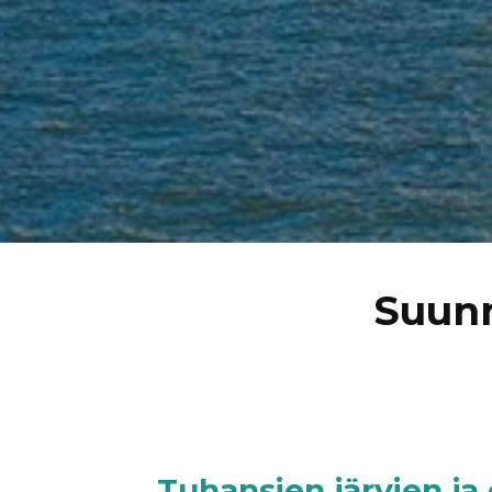
Suunn
Tuhansien järvien j