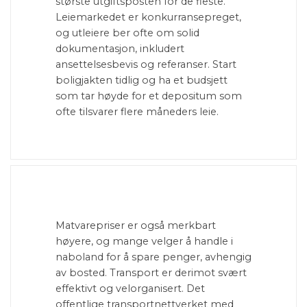
største utgiftsposten for de fleste.
Leiemarkedet er konkurransepreget,
og utleiere ber ofte om solid
dokumentasjon, inkludert
ansettelsesbevis og referanser. Start
boligjakten tidlig og ha et budsjett
som tar høyde for et depositum som
ofte tilsvarer flere måneders leie.
Matvarepriser er også merkbart
høyere, og mange velger å handle i
naboland for å spare penger, avhengig
av bosted. Transport er derimot svært
effektivt og velorganisert. Det
offentlige transportnettverket med