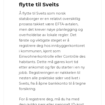
flytte til Sveits
Å flytte til Sveits som norsk
statsborger er en relativt oversiktlig
prosess takket være EFTA-avtalen,
men det krever nøye planlegging og
overholdelse av lokale regler. Det
første og viktigste steget er å
registrere deg hos innbyggerkontoret
i kommunen, kjent som
Einwohnerkontrolle eller Contrôle des
habitants. Dette må gjøres kort tid
etter ankomst og før du starter i en ny
jobb. Registreringen er nøkkelen til
nesten alle praktiske sider ved livet i
Sveits, fra å åpne bankkonto til å tegne
forsikring.
For å registrere deg, må du ha med
deg gyldig pass eller nasjonalt ID-kort,