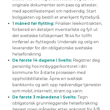
originale dokumenter som pass og attester,
med apostillestempel om nødvendig. Start
boligjakten og bestill et anerkjent flyttebyrå.
1 måned før flytting:
Finaliser leiekontrakten,
forbered en detaljert inventarliste og fyll ut
det sveitsiske tollskjemaet 18.44 for tollfri
innførsel av flyttegods. Undersøk og velg en
leverandør for din obligatoriske sveitsiske
helseforsikring.
De første 14 dagene i Sveits:
Registrer deg
personlig hos innbyggerkontoret i din
kommune for å starte prosessen med
oppholdstillatelse. Åpne en sveitsisk
bankkonto og sett opp nødvendige tjenester
som mobil, internett, strøm og vann.
De første 3 månedene i Sveits:
Tegn
obligatorisk grunnleggende helseforsikring
(senest noen måneder etter ankomst for å få